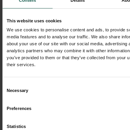
Consent
Details
Abo
This website uses cookies
We use cookies to personalise content and ads, to provide s
In het winkelmandje
media features and to analyse our traffic. We also share info
about your use of our site with our social media, advertising 
analytics partners who may combine it with other information
you’ve provided to them or that they’ve collected from your u
Een katenhaasje is een mooi hoog stuk van de
their services.
varkenshaas, omwikkeld met katenspek en afgelakt
met een mooie kruidige marinade.
Consent
Necessary
Selection
Het webshopassortiment en de prijzen kunnen afwijken van onze
slagerijen. Webshopbestellingen worden centraal verzonden.
Preferences
Neem voor winkelinformatie gerust telefonisch contact op met een
van onze slagerijen.
Statistics