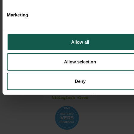
100% biologisch vlees
Gratis verzending vanaf 120 euro
Marketing
Gekoeld geleverd in heel Nederland
Avondlevering door Trunkrs
Heeft u vragen over allergenen, neem
contact
met ons op.
Allow all
Allow selection
Deny