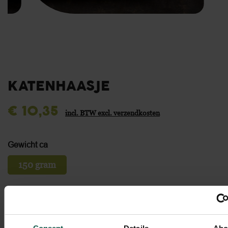
KATENHAASJE
€ 10,35 ‌
incl. BTW excl. verzendkosten
Gewicht ca
150 gram
Stuks
2 Stuks