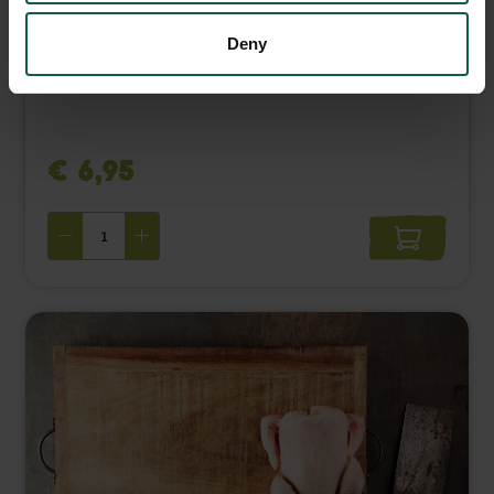
Deny
500 gram
€ 6,95 ‌