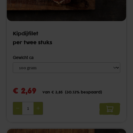
Kipdijfilet
per twee stuks
Gewicht ca
€ 2,69 ‌
van
€ 3,85 ‌
(30.13% bespaard)