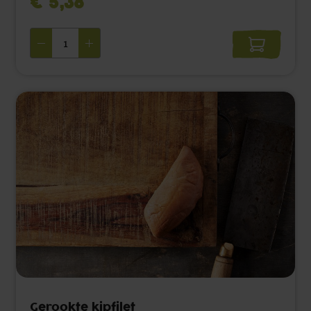
€ 5,38 ‌
Gerookte kipfilet